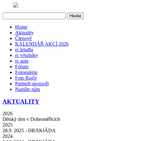
Home
Aktuality
Členové
KALENDÁŘ AKCÍ 2026
rc letadla
rc vrtulníky
rc auta
Fórum
Fotogalerie
Foto Rajče
Partneři,sponzoři
Napište nám
AKTUALITY
2026
Dětský den v Dobroměřicích
2025
28.9. 2025 - DRAKIÁDA
2024