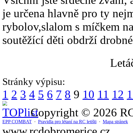
je určena hlavně pro ty nej
rybolov,slalom s míčkem na
soutěžící děti obdrží drobné
Letá
Stránky výpisu:
1
2
3
4
5
6
7
8
9
10
11
12
1
Copyright © 2026 RC 
EPP COMBAT
·
Pravidla pro létaní na RC letišti
·
Mapa stránek
www.rcdobromerice.cz