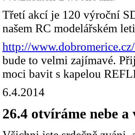
Třetí akcí je 120 výroční 
našem RC modelářském leti
http://www.dobromerice.cz
bude to velmi zajímavé. Při
moci bavit s kapelou REF
6.4.2014
26.4 otvíráme nebe a 
Všichni jste srdečně zváni,