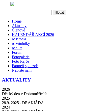
Home
Aktuality
Členové
KALENDÁŘ AKCÍ 2026
rc letadla
rc vrtulníky
rc auta
Fórum
Fotogalerie
Foto Rajče
Partneři,sponzoři
Napište nám
AKTUALITY
2026
Dětský den v Dobroměřicích
2025
28.9. 2025 - DRAKIÁDA
2024