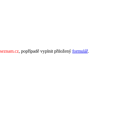
seznam.cz
, popřípadě vyplnit přiložený
formulář
.