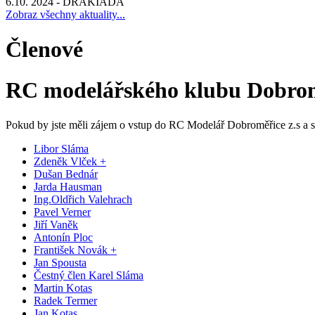
6.10. 2024 - DRAKIÁDA
Zobraz všechny aktuality...
Členové
RC modelářského klubu Dobromě
Pokud by jste měli zájem o vstup do RC Modelář Dobroměřice z.s a s
Libor Sláma
Zdeněk Vlček +
Dušan Bednár
Jarda Hausman
Ing.Oldřich Valehrach
Pavel Verner
Jiří Vaněk
Antonín Ploc
František Novák +
Jan Spousta
Čestný člen Karel Sláma
Martin Kotas
Radek Termer
Jan Kotas