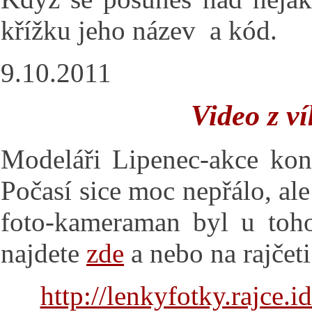
křížku jeho název a kód.
9.10.2011
Video z v
Modeláři Lipenec-akce ko
Počasí sice moc nepřálo, ale 
foto-kameraman byl u toho
najdete
zde
a nebo na rajčeti
http://lenkyfotky.rajce