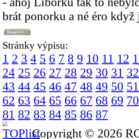
- ahoj Liborku tak to nebyl
brát ponorku a né éro když 
Stránky výpisu:
1
2
3
4
5
6
7
8
9
10
11
12
1
24
25
26
27
28
29
30
31
32
43
44
45
46
47
48
49
50
51
62
63
64
65
66
67
68
69
70
81
82
83
84
85
86
87
Copyright © 2026 RC 