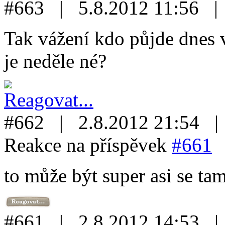
#663 | 5.8.2012 11:56 
Tak vážení kdo půjde dnes v
je neděle né?
#662 | 2.8.2012 21:54 
Reakce na příspěvek
#661
to může být super asi se t
#661 | 2.8.2012 14:53 