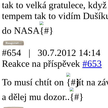
tak to velká gratulece, kdy
tempem tak to vidím Dušíku 
do NASA
#654 | 30.7.2012 14:14
Reakce na příspěvek
#653
To musí chtít on
jít na z
a dělej mu dozor..