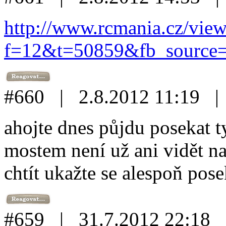
http://www.rcmania.cz/view
f=12&t=50859&fb_source
#660 | 2.8.2012 11:19 
ahojte dnes půjdu posekat 
mostem není už ani vidět n
chtít ukažte se alespoň po
#659 | 31.7.2012 22:18