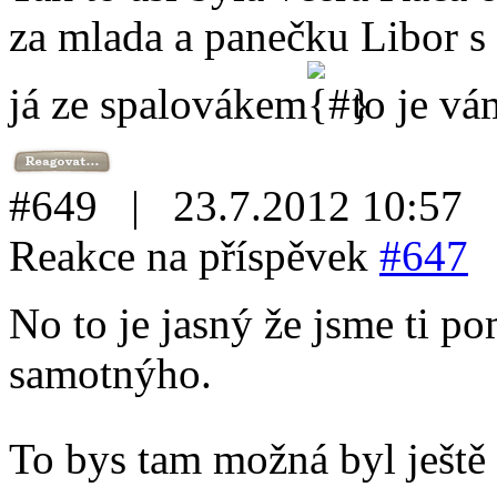
za mlada a panečku Libor s
já ze spalovákem
to je vá
#649 | 23.7.2012 10:57
Reakce na příspěvek
#647
No to je jasný že jsme ti p
samotnýho.
To bys tam možná byl ještě