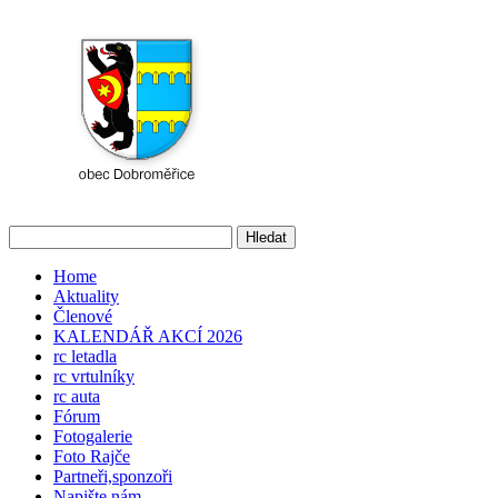
Home
Aktuality
Členové
KALENDÁŘ AKCÍ 2026
rc letadla
rc vrtulníky
rc auta
Fórum
Fotogalerie
Foto Rajče
Partneři,sponzoři
Napište nám