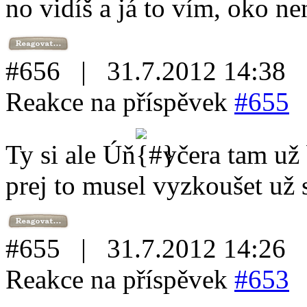
no vidíš a já to vím, oko není
#656 | 31.7.2012 14:38
Reakce na příspěvek
#655
Ty si ale Úň
včera tam už 
prej to musel vyzkoušet už 
#655 | 31.7.2012 14:26
Reakce na příspěvek
#653