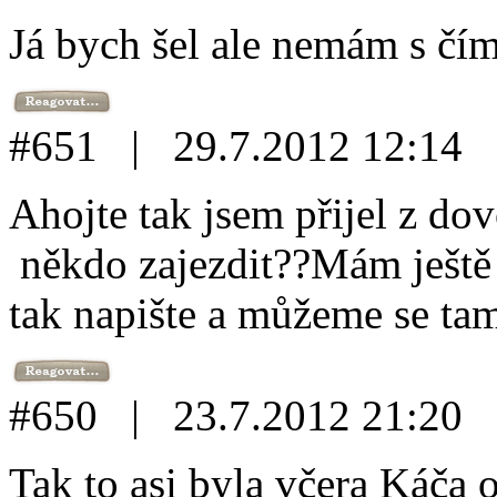
Já bych šel ale nemám s čí
#651 | 29.7.2012 12:14
Ahojte tak jsem přijel z dov
někdo zajezdit??Mám ještě
tak napište a můžeme se tam
#650 | 23.7.2012 21:20
Tak to asi byla včera Káča ož