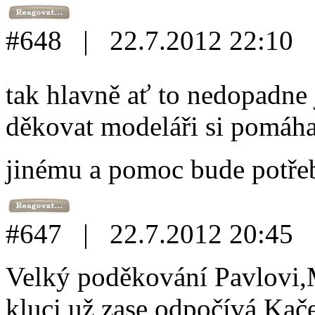
#648 | 22.7.2012 22:10
tak hlavně ať to nedopadne
děkovat modeláři si pomáha
jinému a pomoc bude potřeb
#647 | 22.7.2012 20:45
Velký poděkování Pavlovi,
kluci už zase odpočívá Kač