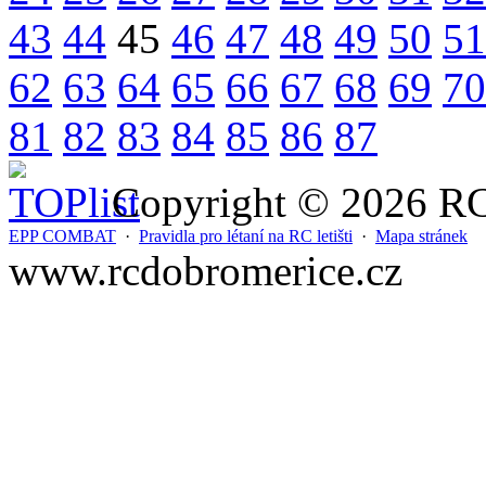
43
44
45
46
47
48
49
50
51
62
63
64
65
66
67
68
69
70
81
82
83
84
85
86
87
Copyright © 2026 RC 
EPP COMBAT
·
Pravidla pro létaní na RC letišti
·
Mapa stránek
www.rcdobromerice.cz