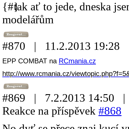
tak ať to jede, dneska js
modelářům
#870 | 11.2.2013 19:28
EPP COMBAT na
RCmania.cz
http://www.rcmania.cz/viewtopic.php?f
#869 | 7.2.2013 14:50 
Reakce na příspěvek
#868
No dyť se přece znaj kucí v