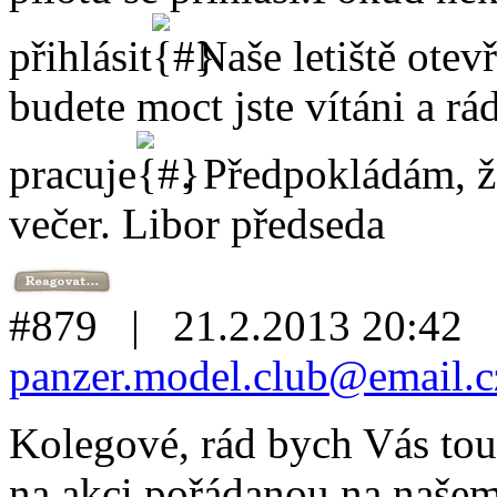
přihlásit
Naše letiště otev
budete moct jste vítáni a rá
pracuje
. Předpokládám, ž
večer. Libor předseda
#879 | 21.2.2013 20:42
panzer.model.club@email.c
Kolegové, rád bych Vás tout
na akci pořádanou na naše