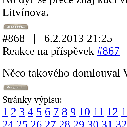
Litvínova.
#868 | 6.2.2013 21:25 
Reakce na příspěvek
#867
Něco takového domlouval Va
Stránky výpisu:
1
2
3
4
5
6
7
8
9
10
11
12
1
24
25
26
27
28
29
30
31
32