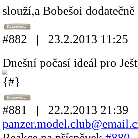
slouží,a Bobešoi dodatečně 
#882 | 23.2.2013 11:25
Dnešní počasí ideál pro Ješ
#881 | 22.2.2013 21:39
panzer.model.club@email.c
Reakce na příspěvek
#880