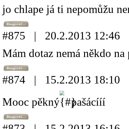
jo chlape já ti nepomůžu 
#875 | 20.2.2013 12:46
Mám dotaz nemá někdo na p
#874 | 15.2.2013 18:10
Mooc pěkný
pašácííí
#873 | 15.2.2013 16:16