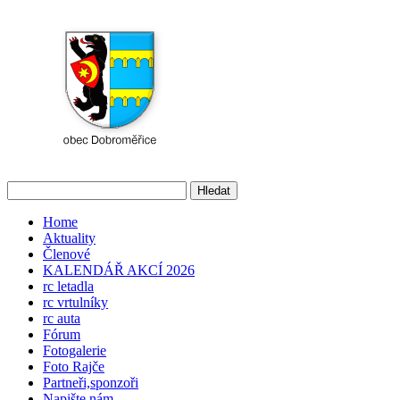
Home
Aktuality
Členové
KALENDÁŘ AKCÍ 2026
rc letadla
rc vrtulníky
rc auta
Fórum
Fotogalerie
Foto Rajče
Partneři,sponzoři
Napište nám