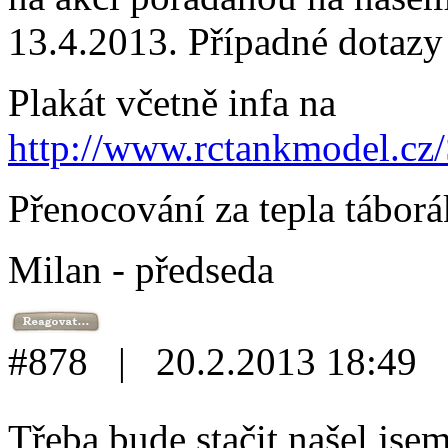
13.4.2013. Případné dotazy
Plakát včetně infa na
http://www.rctankmodel.cz/
Přenocování za tepla táborák
Milan - předseda
#878 | 20.2.2013 18:49
Třeba bude stačit našel jse