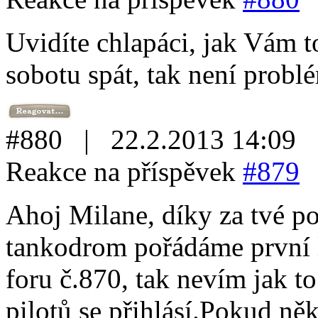
Uvidíte chlapáci, jak Vám
sobotu spát, tak není probl
#880 | 22.2.2013 14:09
Reakce na příspěvek
#879
Ahoj Milane, díky za tvé po
tankodrom pořádáme první l
foru č.870, tak nevím jak to
pilotů se přihlásí.Pokud ně