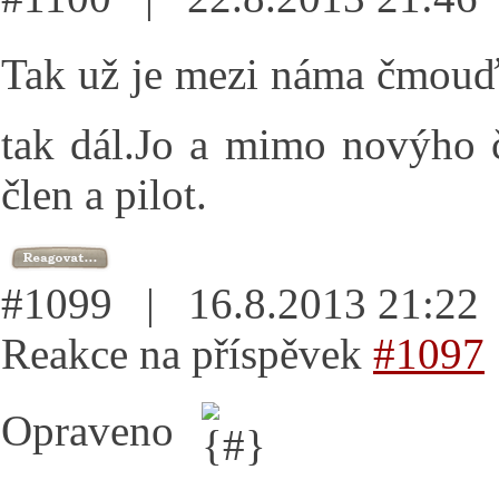
Tak už je mezi náma čmou
tak dál.Jo a mimo novýho č
člen a pilot.
#1099 | 16.8.2013 21:2
Reakce na příspěvek
#1097
Opraveno