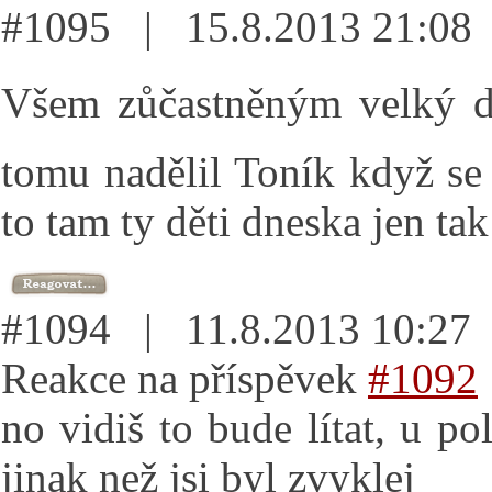
#1095 | 15.8.2013 21:0
Všem zůčastněným velký d
tomu nadělil Toník když se 
to tam ty děti dneska jen ta
#1094 | 11.8.2013 10:2
Reakce na příspěvek
#1092
no vidiš to bude lítat, u p
jinak než jsi byl zvyklej