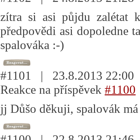
zítra si asi půjdu zalétat
předpovědi asi dopoledne t
spalováka :-)
#1101 | 23.8.2013 22:0
Reakce na příspěvek
#1100
jj Důšo děkuji, spalovák má 
#1100 | 22.8.2013 21:4