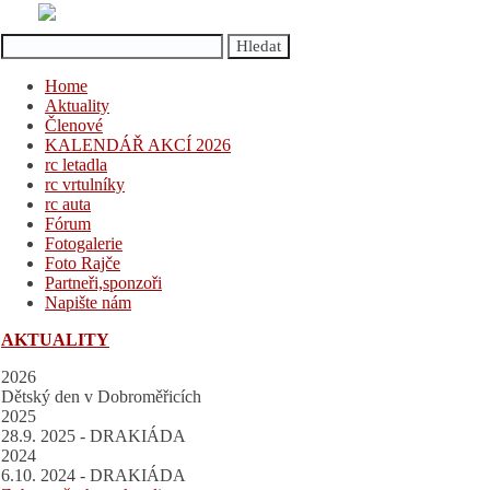
Home
Aktuality
Členové
KALENDÁŘ AKCÍ 2026
rc letadla
rc vrtulníky
rc auta
Fórum
Fotogalerie
Foto Rajče
Partneři,sponzoři
Napište nám
AKTUALITY
2026
Dětský den v Dobroměřicích
2025
28.9. 2025 - DRAKIÁDA
2024
6.10. 2024 - DRAKIÁDA