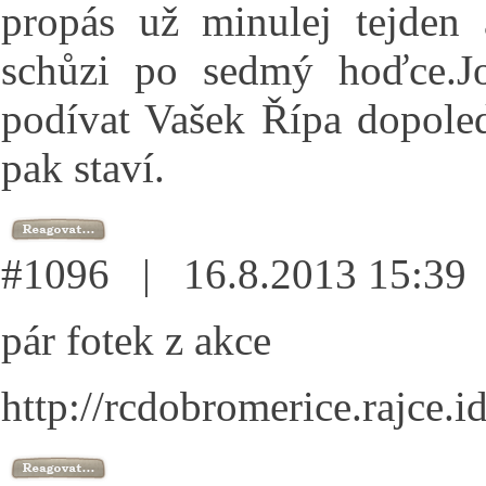
propás už minulej tejden
schůzi po sedmý hoďce.Jo
podívat Vašek Řípa dopoled
pak staví.
#1096 | 16.8.2013 15:3
pár fotek z akce
http://rcdobromerice.rajce.