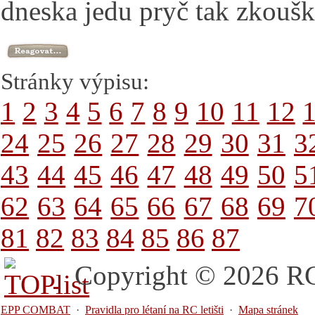
dneska jedu pryč tak zkouška
Stránky výpisu:
1
2
3
4
5
6
7
8
9
10
11
12
24
25
26
27
28
29
30
31
3
43
44
45
46
47
48
49
50
5
62
63
64
65
66
67
68
69
7
81
82
83
84
85
86
87
Copyright © 2026 RC 
EPP COMBAT
·
Pravidla pro létaní na RC letišti
·
Mapa stránek