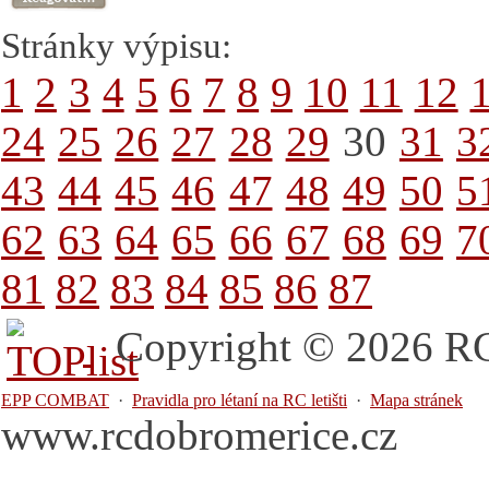
Stránky výpisu:
1
2
3
4
5
6
7
8
9
10
11
12
24
25
26
27
28
29
30
31
3
43
44
45
46
47
48
49
50
5
62
63
64
65
66
67
68
69
7
81
82
83
84
85
86
87
Copyright © 2026 RC 
EPP COMBAT
·
Pravidla pro létaní na RC letišti
·
Mapa stránek
www.rcdobromerice.cz