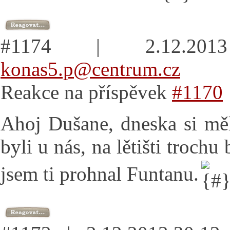
#1174 | 2.12.20
konas5.p@centrum.cz
Reakce na příspěvek
#1170
Ahoj Dušane, dneska si měl
byli u nás, na lětišti trochu
jsem ti prohnal Funtanu.