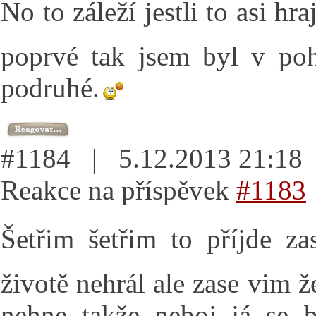
No to záleží jestli to asi hr
poprvé tak jsem byl v po
podruhé.
#1184 | 5.12.2013 21:1
Reakce na příspěvek
#1183
Šetřim šetřim to příjde z
životě nehrál ale zase vim ž
nehne takže neboj já se 