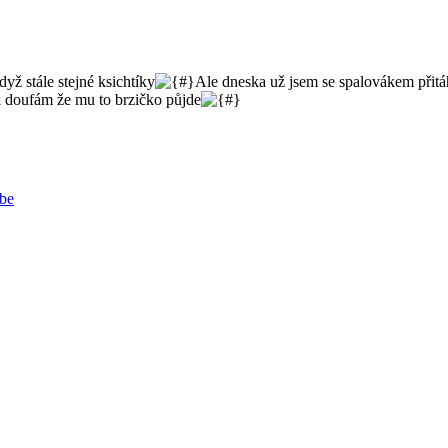
dyž stále stejné ksichtíky
Ale dneska už jsem se spalovákem přitáh
ak doufám že mu to brzičko půjde
be