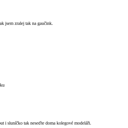
tak jsem zralej tak na gaučink.
nku
ut i sluníčko tak neseďte doma kolegové modeláři.