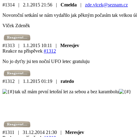
#1314 | 2.1.2015 21:56 |
Cmelda
|
zde.vlcek@seznam.cz
Novoroční setkání se nám vydařilo jak pěkným počasím tak velkou účas
Vlček Zdeněk
#1313 | 1.1.2015 10:11 |
Meresjev
Reakce na příspěvek
#1312
No jo dyťty jsi ten noční UFO letec gratuluju
#1312 | 1.1.2015 01:19 |
ratedo
tak už mám první letošní let za sebou a bez karambolu
#1311 | 31.12.2014 21:30 |
Meresjev