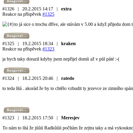
#1326 | 20.2.2015 14:17 |
extra
Reakce na příspěvek
#1325
to já sice o trochu dříve, ale stávám v 5.00 a když přijedu dom 
#1325 | 19.2.2015 18:34 |
kraken
Reakce na příspěvek
#1323
ja bych taky dorazil kdyby jsem nepřijel domů až v půl páté :-(
#1324 | 18.2.2015 20:46 |
ratedo
to teda lítá . akorád že by to chtělo vzbudit ty jezevce ze zimního spá
#1323 | 18.2.2015 17:50 |
Meresjev
To nám to lítá že jůůů Radkůůů počítám že zejtra taky a má vykoukno