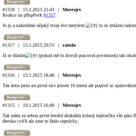
#1318 | 15.1.2015 21:43 |
Meresjev
Reakce na příspěvek
#1317
Jo jo a nakrmíme nějaký tvoje éro metylem
to se zblázní radost
#1317 | 15.1.2015 20:53 |
ratedo
Já se hlásím
(pokud mě to dovolí pracovní povinnosti) tak oko
#1316 | 15.1.2015 18:46 |
Meresjev
Tak letos jsem asi první sice jenom 10 minut ale poprvé se spalovákem
#1315 | 10.1.2015 16:49 |
Meresjev
Tak mám za sebou první letošní drakiádu krásný teploučko vítr jako fí
dneska cvičil ale zase to lítalo suprácky.