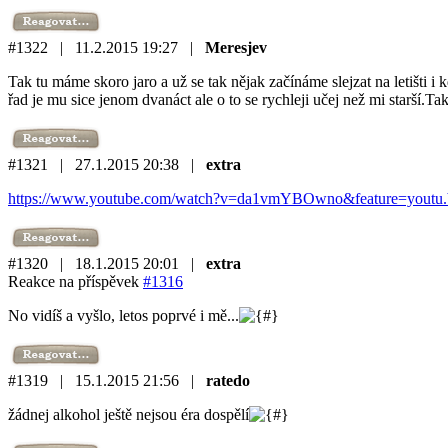
#1322 | 11.2.2015 19:27 |
Meresjev
Tak tu máme skoro jaro a už se tak nějak začínáme slejzat na letišti i k
řad je mu sice jenom dvanáct ale o to se rychleji učej než mi starší.T
#1321 | 27.1.2015 20:38 |
extra
https://www.youtube.com/watch?v=da1vmYBOwno&feature=youtu.
#1320 | 18.1.2015 20:01 |
extra
Reakce na příspěvek
#1316
No vidíš a vyšlo, letos poprvé i mě...
#1319 | 15.1.2015 21:56 |
ratedo
žádnej alkohol ještě nejsou éra dospělí