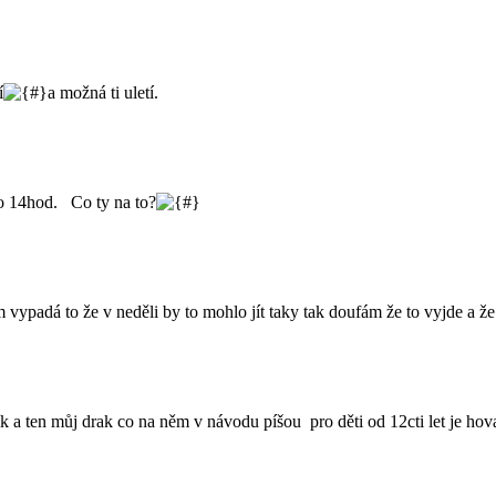
í
a možná ti uletí.
lo 14hod. Co ty na to?
 vypadá to že v neděli by to mohlo jít taky tak doufám že to vyjde a ž
k a ten můj drak co na něm v návodu píšou pro děti od 12cti let je hov