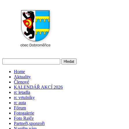
Home
Aktuality
Členové
KALENDÁŘ AKCÍ 2026
rc letadla
rc vrtulníky
rc auta
Fórum
Fotogalerie
Foto Rajče
Partneři,sponzoři
Napište nám